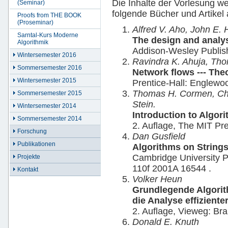
Die Inhalte der Vorlesung we
(Seminar)
folgende Bücher und Artikel
Proofs from THE BOOK
(Proseminar)
Alfred V. Aho, John E. 
Sarntal-Kurs Moderne
The design and analys
Algorithmik
Addison-Wesley Publis
Wintersemester 2016
Ravindra K. Ahuja, Tho
Sommersemester 2016
Network flows --- Theo
Wintersemester 2015
Prentice-Hall: Englewoo
Thomas H. Cormen, Char
Sommersemester 2015
Stein.
Wintersemester 2014
Introduction to Algor
Sommersemester 2014
2. Auflage, The MIT Pr
Forschung
Dan Gusfield
Publikationen
Algorithms on String
Cambridge University P
Projekte
110f 2001A 16544 .
Kontakt
Volker Heun
Grundlegende Algorit
die Analyse effiziente
2. Auflage, Vieweg: B
Donald E. Knuth