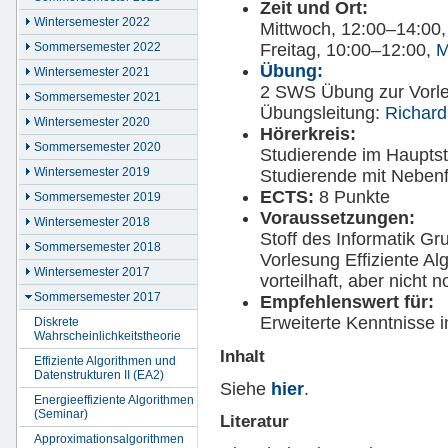
Zeit und Ort:
Wintersemester 2022
Mittwoch, 12:00–14:00
Freitag, 10:00–12:00,
M
Sommersemester 2022
Übung:
Wintersemester 2021
2 SWS Übung zur Vorl
Sommersemester 2021
Übungsleitung:
Richard
Wintersemester 2020
Hörerkreis:
Sommersemester 2020
Studierende im Hauptst
Wintersemester 2019
Studierende mit Nebenf
ECTS:
8 Punkte
Sommersemester 2019
Voraussetzungen:
Wintersemester 2018
Stoff des Informatik G
Sommersemester 2018
Vorlesung Effiziente Al
Wintersemester 2017
vorteilhaft, aber nicht 
Sommersemester 2017
Empfehlenswert für:
Erweiterte Kenntnisse 
Diskrete
Wahrscheinlichkeitstheorie
Inhalt
Effiziente Algorithmen und
Datenstrukturen II (EA2)
Siehe
hier
.
Energieeffiziente Algorithmen
(Seminar)
Literatur
Approximationsalgorithmen