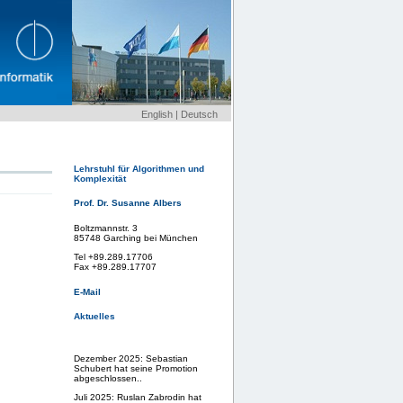
English
|
Deutsch
Lehrstuhl für Algorithmen und
Komplexität
Prof. Dr. Susanne Albers
Boltzmannstr. 3
85748 Garching bei München
Tel +89.289.17706
Fax +89.289.17707
E-Mail
Aktuelles
Dezember 2025: Sebastian
Schubert hat seine Promotion
abgeschlossen..
Juli 2025: Ruslan Zabrodin hat