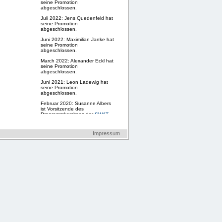
seine Promotion
abgeschlossen.
Juli 2022: Jens Quedenfeld hat
seine Promotion
abgeschlossen.
Juni 2022: Maximilian Janke hat
seine Promotion
abgeschlossen.
March 2022: Alexander Eckl hat
seine Promotion
abgeschlossen.
Juni 2021: Leon Ladewig hat
seine Promotion
abgeschlossen.
Februar 2020: Susanne Albers
ist Vorsitzende des
Programmkomitees der
SWAT
2020
.
Februar 2020: Susanne Albers
Impressum
ist eingeladene Sprecherin auf
dem
ACM India Annual Event
.
ESA/ALGO 2019
wird von
Susanne Albers und ihrer
Gruppe organisiert.
Juli 2019: Susanne Albers ist
Festrednerin der Tagung
SIROCCO 2019
, Italien.
Mai 2019: Susanne Albers ist
Festrednerin des Symposiums
50 Years Informatics
Dezember 2017: Susanne
Albers hält Festvortrag am
Tag