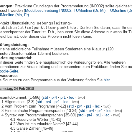
bungen:
Praktikum Grundlagen der Programmierung (IN0002) sollte gleichzeit
sucht werden (
Modulbeschreibung IN0002
,
TUMonline (Di, Mi)
,
TUMonline (D
Monline (Mo, Fr)
ntakt Übungsleitung:
uebungsleitung-
raktikum(at)in(punkt)tum(punkt)de.
Denken Sie daran, dass Ihr ers
sprechpartner der Tutor ist. D.h., benutzen Sie diese Adresse nur wenn Ihr Tu
reichbar ist, oder dieser das Problem nicht lösen kann.
üfungsleistung:
r eine erfolgreiche Teilnahme müssen Studenten eine Klausur (120
nuten/Bioinformatiker 135min) bestehen.
rlesungsmaterial:
f dieser Seite finden Sie hauptsächlich die Vorlesungsfolien. Alle weiteren
formationen zur Veranstaltung und insbesondere zum Praktikum finden Sie au
odle-Seite
.
vasource:
e Sourcen zu den Programmen aus der Vorlesung finden Sie
hier
.
Samstag, 24 Feb 2018
samtdokument: [1-596] (
std
·
pr4
·
pr1
·
lec
·
two
)
Allgemeines [2-3] (
std
·
pr4
·
pr1
·
lec
·
two
)
Vom Problem zum Programm [4-12] (
std
·
pr4
·
pr1
·
lec
·
two
)
Eine einfache Programmiersprache [13-34] (
std
·
pr4
·
pr1
·
lec
·
two
)
Syntax von Programmiersprachen [35-60] (
std
·
pr4
·
pr1
·
lec
·
two
)
Reservierte Wörter [41-41]
Was ist ein erlaubter Name? [42-44]
Ganze Zahlen [45-49]