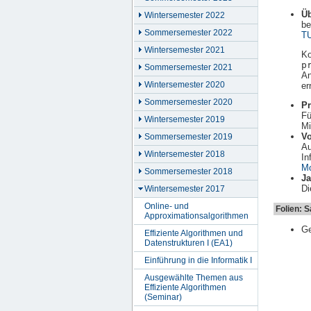
Ü
Wintersemester 2022
be
Sommersemester 2022
TU
Wintersemester 2021
Ko
p
Sommersemester 2021
An
Wintersemester 2020
er
Sommersemester 2020
Pr
Fü
Wintersemester 2019
Mi
Vo
Sommersemester 2019
Au
Wintersemester 2018
In
Mo
Sommersemester 2018
Ja
Di
Wintersemester 2017
Online- und
Folien: 
Approximationsalgorithmen
Ge
Effiziente Algorithmen und
Datenstrukturen I (EA1)
Einführung in die Informatik I
Ausgewählte Themen aus
Effiziente Algorithmen
(Seminar)