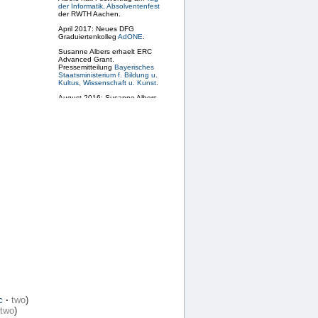
der Informatik, Absolventenfest
der RWTH Aachen.
April 2017: Neues DFG
Graduiertenkolleg
AdONE
.
Susanne Albers erhaelt ERC
Advanced Grant.
Pressemitteilung
Bayerisches
Staatsministerium f. Bildung u.
Kultus, Wissenschaft u. Kunst
.
August 2016: Susanne Albers
hält einen Plenarvortrag auf
Euro-Par 2016,
Grenoble.
Susanne Albers, Nicole Megow
und Andreas S. Schulz
organisieren
MAPSP 2017
.
Juni 2016: Susanne Albers hält
einen eingeladenen Vortrag in
der
Akademie der
Wissenschaften und der
Literatur, Mainz
.
September 2015: Susanne
Albers ist eingeladene
Sprecherin auf dem
MPI-INF –
25th Anniversary
. Vortragende
im
Programm
sind mehrere
Turing-Preisträger, Leibniz-
Preisträger, Humboldt-
Preisträger und Gewinner von
ERC Grants.
Juni 2015: Susanne Albers hält
einen Plenarvortrag auf dem
31st International Symposium
c
·
two
)
on Computational Geometry
two
)
(SOCG15),
Eindhoven.