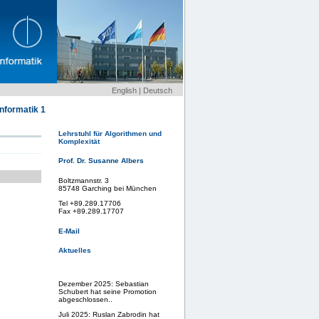
English
|
Deutsch
Informatik 1
Lehrstuhl für Algorithmen und
Komplexität
Prof. Dr. Susanne Albers
Boltzmannstr. 3
85748 Garching bei München
Tel +89.289.17706
Fax +89.289.17707
E-Mail
Aktuelles
Dezember 2025: Sebastian
Schubert hat seine Promotion
abgeschlossen..
Juli 2025: Ruslan Zabrodin hat