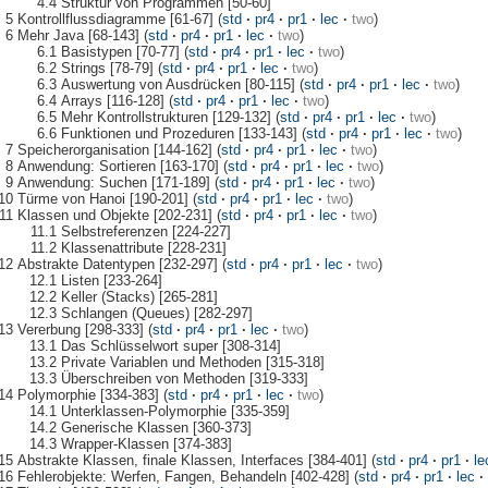
Struktur von Programmen [50-60]
Kontrollflussdiagramme [61-67] (
std
·
pr4
·
pr1
·
lec
·
two
)
Mehr Java [68-143] (
std
·
pr4
·
pr1
·
lec
·
two
)
Basistypen [70-77] (
std
·
pr4
·
pr1
·
lec
·
two
)
Strings [78-79] (
std
·
pr4
·
pr1
·
lec
·
two
)
Auswertung von Ausdrücken [80-115] (
std
·
pr4
·
pr1
·
lec
·
two
)
Arrays [116-128] (
std
·
pr4
·
pr1
·
lec
·
two
)
Mehr Kontrollstrukturen [129-132] (
std
·
pr4
·
pr1
·
lec
·
two
)
Funktionen und Prozeduren [133-143] (
std
·
pr4
·
pr1
·
lec
·
two
)
Speicherorganisation [144-162] (
std
·
pr4
·
pr1
·
lec
·
two
)
Anwendung: Sortieren [163-170] (
std
·
pr4
·
pr1
·
lec
·
two
)
Anwendung: Suchen [171-189] (
std
·
pr4
·
pr1
·
lec
·
two
)
Türme von Hanoi [190-201] (
std
·
pr4
·
pr1
·
lec
·
two
)
Klassen und Objekte [202-231] (
std
·
pr4
·
pr1
·
lec
·
two
)
Selbstreferenzen [224-227]
Klassenattribute [228-231]
Abstrakte Datentypen [232-297] (
std
·
pr4
·
pr1
·
lec
·
two
)
Listen [233-264]
Keller (Stacks) [265-281]
Schlangen (Queues) [282-297]
Vererbung [298-333] (
std
·
pr4
·
pr1
·
lec
·
two
)
Das Schlüsselwort super [308-314]
Private Variablen und Methoden [315-318]
Überschreiben von Methoden [319-333]
Polymorphie [334-383] (
std
·
pr4
·
pr1
·
lec
·
two
)
Unterklassen-Polymorphie [335-359]
Generische Klassen [360-373]
Wrapper-Klassen [374-383]
Abstrakte Klassen, finale Klassen, Interfaces [384-401] (
std
·
pr4
·
pr1
·
le
Fehlerobjekte: Werfen, Fangen, Behandeln [402-428] (
std
·
pr4
·
pr1
·
lec
·