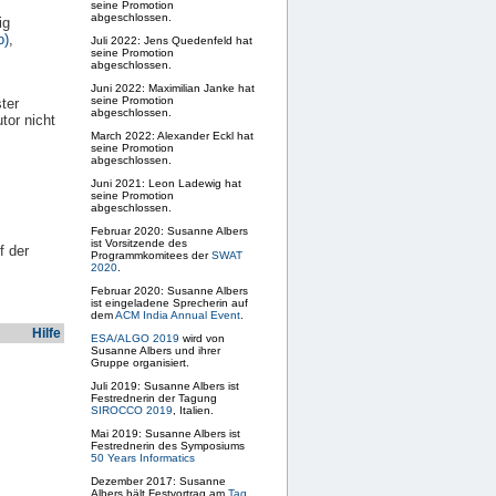
seine Promotion
abgeschlossen.
ig
o)
,
Juli 2022: Jens Quedenfeld hat
seine Promotion
abgeschlossen.
Juni 2022: Maximilian Janke hat
seine Promotion
ter
abgeschlossen.
tor nicht
March 2022: Alexander Eckl hat
seine Promotion
abgeschlossen.
Juni 2021: Leon Ladewig hat
seine Promotion
abgeschlossen.
Februar 2020: Susanne Albers
ist Vorsitzende des
f der
Programmkomitees der
SWAT
2020
.
Februar 2020: Susanne Albers
ist eingeladene Sprecherin auf
dem
ACM India Annual Event
.
Hilfe
ESA/ALGO 2019
wird von
Susanne Albers und ihrer
Gruppe organisiert.
Juli 2019: Susanne Albers ist
Festrednerin der Tagung
SIROCCO 2019
, Italien.
Mai 2019: Susanne Albers ist
Festrednerin des Symposiums
50 Years Informatics
Dezember 2017: Susanne
Albers hält Festvortrag am
Tag