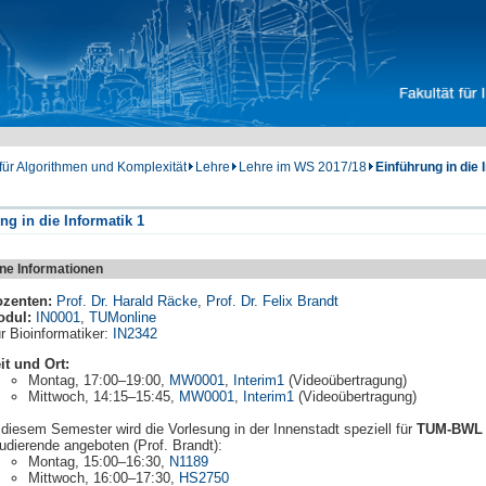
 für Algorithmen und Komplexität
Lehre
Lehre im WS 2017/18
Einführung in die 
ng in die Informatik 1
ne Informationen
zenten:
Prof. Dr. Harald Räcke
,
Prof. Dr. Felix Brandt
odul:
IN0001
,
TUMonline
r Bioinformatiker:
IN2342
it und Ort:
Montag, 17:00–19:00,
MW0001
,
Interim1
(Videoübertragung)
Mittwoch, 14:15–15:45,
MW0001
,
Interim1
(Videoübertragung)
 diesem Semester wird die Vorlesung in der Innenstadt speziell für
TUM-BWL
udierende angeboten (Prof. Brandt):
Montag, 15:00–16:30,
N1189
Mittwoch, 16:00–17:30,
HS2750